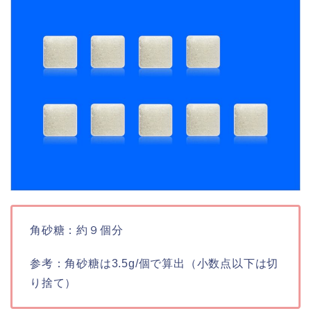
角砂糖：約９個分
参考：角砂糖は3.5g/個で算出（小数点以下は切
り捨て）