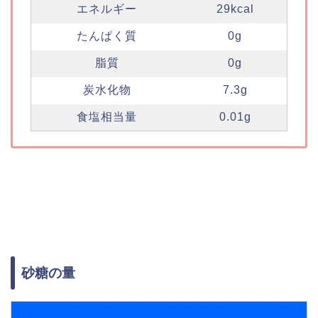
エネルギー
29kcal
たんぱく質
0g
脂質
0g
炭水化物
7.3g
食塩相当量
0.01g
砂糖の量