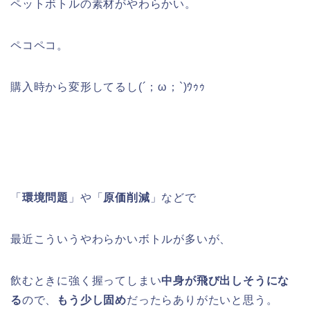
ペットボトルの素材がやわらかい。
ペコペコ。
購入時から変形してるし(´；ω；`)ｳｩｩ
「
環境問題
」や「
原価削減
」などで
最近こういうやわらかいボトルが多いが、
飲むときに強く握ってしまい
中身が飛び出しそうにな
る
ので、
もう少し固め
だったらありがたいと思う。