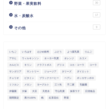
30
野菜・果実飲料
17
水・炭酸水
9
その他
いちご
いろはす
えひめ飲料
ぶどう
よつ葉乳業
りんご
アサヒ
ウィルキンソン
オハヨー乳業
オレンジ
カゴメ
カルピス
キリン
クラフトボス
グリコ
コカ・コーラ
コーラ
サンガリア
サントリー
ジョージア
タリーズ
ダイエット
チェリオ
ビタミン
ブラックコーヒー
ペプシ
ポッカサッポロ
ミツカン
メロン
ヨーグルト
三ツ矢
不二家
乳酸菌
伊藤園
大塚
大豆
天然水
守山乳業
抹茶ラテ
日清食品
期間限定
果汁100%
桃
紅茶花伝
野菜