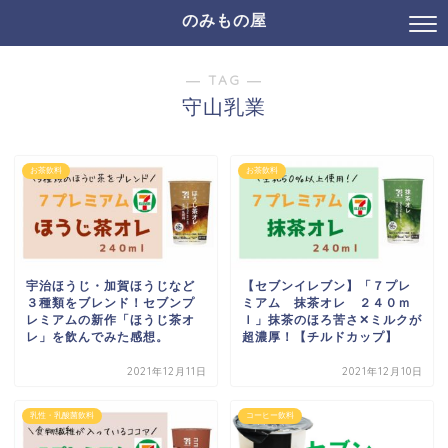
のみもの屋
― TAG ―
守山乳業
お茶飲料
お茶飲料
宇治ほうじ・加賀ほうじなど
【セブンイレブン】「７プレ
３種類をブレンド！セブンプ
ミアム 抹茶オレ ２４０ｍ
レミアムの新作「ほうじ茶オ
ｌ」抹茶のほろ苦さ✕ミルクが
レ」を飲んでみた感想。
超濃厚！【チルドカップ】
2021年12月11日
2021年12月10日
乳性・乳酸菌飲料
コーヒー飲料