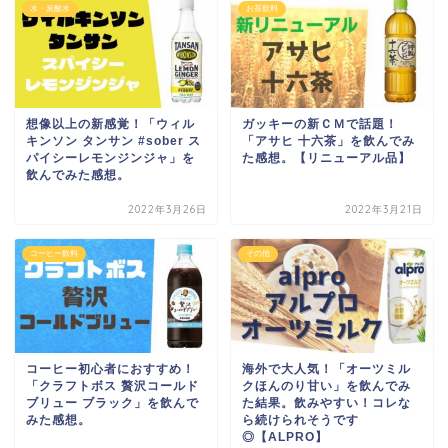
水・炭酸水
お茶飲料
想像以上の新感覚！「ウィル
ガッキーの新ＣＭで話題！
キンソン タンサン #sober ス
「アサヒ 十六茶」を飲んでみ
パイシーレモンジンジャ」を
た感想。【リニューアル品】
飲んでみた感想。
2022年3月26日
2022年3月21日
コーヒー飲料
その他
コーヒー初心者におすすめ！
海外で大人気！「オーツミル
「クラフトボス 贅沢コールド
クほんのり甘い」を飲んでみ
ブリュー ブラック」を飲んで
た結果。飲みやすい！コレな
みた感想。
ら続けられそうです
◎【ALPRO】