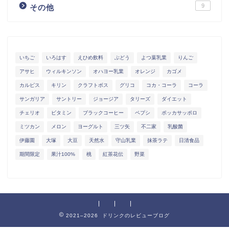
9
その他
いちご
いろはす
えひめ飲料
ぶどう
よつ葉乳業
りんご
アサヒ
ウィルキンソン
オハヨー乳業
オレンジ
カゴメ
カルピス
キリン
クラフトボス
グリコ
コカ・コーラ
コーラ
サンガリア
サントリー
ジョージア
タリーズ
ダイエット
チェリオ
ビタミン
ブラックコーヒー
ペプシ
ポッカサッポロ
ミツカン
メロン
ヨーグルト
三ツ矢
不二家
乳酸菌
伊藤園
大塚
大豆
天然水
守山乳業
抹茶ラテ
日清食品
期間限定
果汁100%
桃
紅茶花伝
野菜
2021–2026 ドリンクのレビューブログ