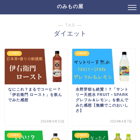
のみもの屋
― TAG ―
ダイエット
お茶飲料
炭酸飲料
なにこれ？まるでコーヒー？
永野芽郁も絶賛！？「サント
「伊右衛門 ロースト」を飲ん
リー天然水 FRUIT－SPARK
でみた感想
グレフル＆レモン」を飲んで
みた感想【無糖でこのおいし
さ】
2024年4月12日
2024年4月7日
お茶飲料
お茶飲料