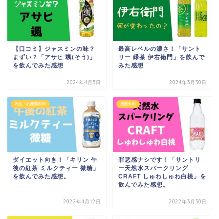
【口コミ】ジャスミンの味？
最高レベルの濃さ！「サント
まずい？「アサヒ 颯(そう)」
リー 緑茶 伊右衛門」を飲んで
を飲んでみた感想
みた感想
2024年4月5日
2024年3月30日
乳性・乳酸菌飲料
炭酸飲料
ダイエット向き！「キリン 午
罪悪感ナシです！「サントリ
後の紅茶 ミルクティー 微糖」
ー天然水スパークリング
を飲んでみた感想。
CRAFT しゅわしゅわ白桃」を
飲んでみた感想。
2022年4月12日
2022年3月30日