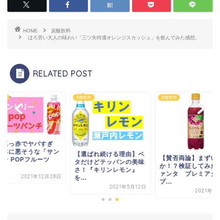
HOME
炭酸飲料
ほろ苦い大人の味わい「三ツ矢特濃オレンジスカッシュ」を飲んでみた感想。
RELATED POST
飲料
炭酸飲料
炭酸飲料
液が真っ赤でヤバす
る！体に悪そうな「
選ばれ続ける理由】ベ
【賛否両論】まずいの
トリー POPフルーツ
だけどテッパンの美味
か！？検証してみた『フ
パ...
！『キリンレモン』
ァンタ プレミアグレー
2021年12
.
プ...
2021年5月12日
2021年4月10日