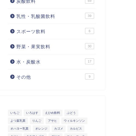
炭酸飲料
69
乳性・乳酸菌飲料
39
スポーツ飲料
6
野菜・果実飲料
30
水・炭酸水
17
その他
9
いちご
いろはす
えひめ飲料
ぶどう
よつ葉乳業
りんご
アサヒ
ウィルキンソン
オハヨー乳業
オレンジ
カゴメ
カルピス