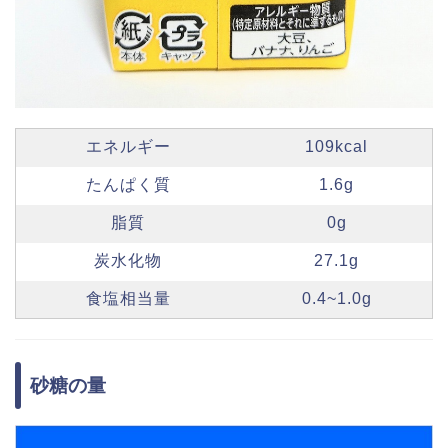
エネルギー
109kcal
たんぱく質
1.6g
脂質
0g
炭水化物
27.1g
食塩相当量
0.4~1.0g
砂糖の量