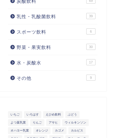
炭酸飲料
69
乳性・乳酸菌飲料
39
スポーツ飲料
6
野菜・果実飲料
30
水・炭酸水
17
その他
9
いちご
いろはす
えひめ飲料
ぶどう
よつ葉乳業
りんご
アサヒ
ウィルキンソン
オハヨー乳業
オレンジ
カゴメ
カルピス