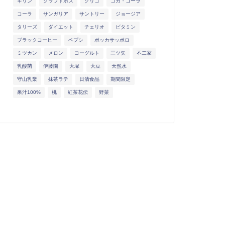
キリン
クラフトボス
グリコ
コカ・コーラ
コーラ
サンガリア
サントリー
ジョージア
タリーズ
ダイエット
チェリオ
ビタミン
ブラックコーヒー
ペプシ
ポッカサッポロ
ミツカン
メロン
ヨーグルト
三ツ矢
不二家
乳酸菌
伊藤園
大塚
大豆
天然水
守山乳業
抹茶ラテ
日清食品
期間限定
果汁100%
桃
紅茶花伝
野菜